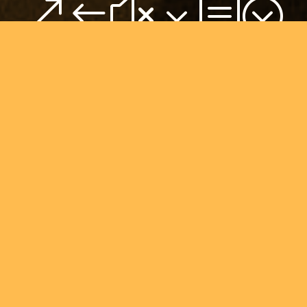
&#x3b;
L’ÉNERGIE
À VOS CÔTÉS
Notre entreprise est active depuis plus
de 50 ans dans le secteur de l’électricité
et du chauffage.