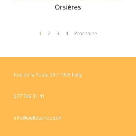
Orsières
1
2
3
4
Prochaine
Rue de la Poste 29 / 1926 Fully
027 746 31 41
info@pellouchoud.ch