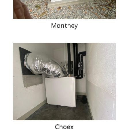
Monthey
Choëx